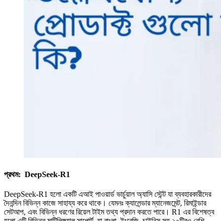
প্রথম: DeepSeek-R1
DeepSeek-R1 হলো একটি এআই পাওয়ার্ড ভার্চুয়াল অ্যাসি স্টেন্ট যা ব্যবহারকারীদের
দৈনন্দিন বিভিন্ন কাজে সাহায্য করে থাকে। যেমনঃ ক্যালেন্ডার ম্যানেজমেন্ট, রিমাইন্ডার
সেটআপ, এবং বিভিন্ন ধরণের রিয়েল টাইম তথ্য প্রদান করতে পারে। R1 এর বিশেষত্ব
হলো এটি বিভিন্ন মাল্টিলিঙ্গুয়াল সাপোর্ট, যা বাংলা, ইংরেজি, চাইনিস সহ ২০টিরও বেশি