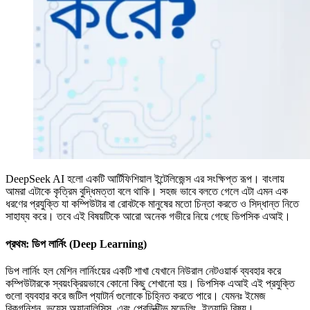
DeepSeek AI হলো একটি আর্টিফিশিয়াল ইন্টেলিজেন্স এর সংক্ষিপ্ত রূপ। বাংলায়
আমরা এটাকে কৃত্রিম বুদ্ধিমত্তা বলে থাকি। সহজ ভাবে বলতে গেলে এটা এমন এক
ধরণের প্রযুক্তি যা কম্পিউটার বা রোবটকে মানুষের মতো চিন্তা করতে ও সিদ্ধান্ত নিতে
সাহায্য করে। তবে এই বিষয়টিকে আরো অনেক গভীরে নিয়ে গেছে ডিপসিক এআই।
প্রথম: ডিপ লার্নিং (Deep Learning)
ডিপ লার্নিং হল মেশিন লার্নিংয়ের একটি শাখা যেখানে নিউরাল নেটওয়ার্ক ব্যবহার করে
কম্পিউটারকে স্বয়ংক্রিয়ভাবে কোনো কিছু শেখানো হয়। ডিপসিক এআই এই প্রযুক্তি
গুলো ব্যবহার করে জটিল প্যাটার্ন গুলোকে চিহ্নিত করতে পারে। যেমনঃ ইমেজ
রিকগনিশন, ভয়েস অ্যানালিসিস, এবং প্রেডিক্টিভ মডেলিং, ইত্যাদি বিষয়।