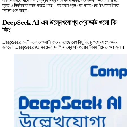
সমাধান করতে পারে। এই প্রযুক্তি ব্যাবহার করার মাধ্যমে রোবটগুলি উৎপাদন লাইনে
দ্রুত ও নির্ভুলভাবে কাজ করতে পারে। যার ফলে শ্রম খরচ কমায় এবং উৎপাদনশীলতা
অনেক গুনে বাড়ায়।
DeepSeek AI এর উল্লেখযোগ্য প্রোডাক্ট গুলো কি
কি?
DeepSeek একটি বড়ো কোম্পানি তাদের রয়েছে বেশ কিছু উল্লেখযোগ্য
প্রোডাক্ট
রয়েছে। DeepSeek AI সব চেয়ে জনপ্রিয় প্রোডাক্ট গুলোর বিবরণ নিচে দেওয়া হলো।