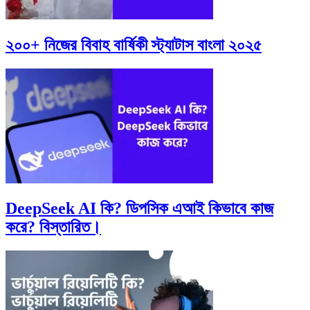
২০০+ নিজের বিবাহ বার্ষিকী স্ট্যাটাস বাংলা ২০২৫
DeepSeek AI কি? ডিপসিক এআই কিভাবে কাজ
করে? বিস্তারিত।