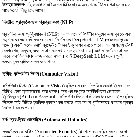
উদাহরণস্বরূপ:
এই এআই একটি মডেল চিকিৎসার ইমেজ থেকে টিউমার শনাক্ত করতে
পারে ৯৫% নির্ভুলতার সাথে।
দ্বিতীয়: প্রাকৃতিক ভাষা প্রক্রিয়াকরণ (NLP)
প্রাকৃতিক ভাষা প্রক্রিয়াকরণ (NLP) এর মাধ্যমে কম্পিউটার মানুষের ভাষা বুঝতে এবং
নতুন করে সেটা তৈরী করতে পারে। ডিপসিকের DeepSeek LLM (লার্জ ল্যাঙ্গুয়েজ
মডেল) একটি ওপেন-সোর্স প্রজেক্ট যেটা সবাই ব্যাবহার করতে পারে। যার সাহায্যে টেক্সট
জেনারেশন, অনুবাদ, এবং সংলাপ ব্যবস্থায় ব্যবহার করা যায়। এই মডেলটি বাংলা সহ
আরো একাধিক ভাষায় কাজ করতে সক্ষম। তাই DeepSeek LLM মডেল খুবই
গুরুত্বপুন্ন ভূমিকা পালন করে থাকে।
তৃতীয়: কম্পিউটার ভিশন (Computer Vision)
কম্পিউটার ভিশন (Computer Vision) যুক্তির মাধ্যমে ডিপসিক এআই ইমেজ এবং
ভিডিও ডেটা অ্যানালাইজ করে থাকে। আর এর মাধ্যমে আর্টিফিশিয়াল জেনারেল
ইন্টেলিজেন্স (AGI) কে উন্নত করা। কম্পিউটার ভিশন প্রউদাহরণস্বরূপ: এই প্রযুক্তি
সিস্টেম স্মার্ট সিটিতে ট্রাফিক ব্যবস্থাপনা করতে পারে আথবা কৃষিক্ষেত্রে ফসলের স্বাস্থ্য
নিরীক্ষণ করতে পারে।
চর্থ: স্বয়ংক্রিয় রোবোটিক্স (Automated Robotics)
স্বয়ংক্রিয় রোবোটিক্স (Automated Robotics) শিল্পখাতে রোবোটিক্স সমস্যা গুলো