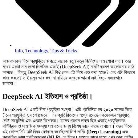
Info
,
Technology
,
Tips & Tricks
আজকালকার দিনে প্রযুক্তির জগতে অনেক নতুন নতুন জিনিসের নাম শোনা যায়। তার
মধ্যে একটা নাম হলো ডিপসিক এআই (DeepSeek AI) নামটি ক্রমশ আলোচনায় উঠে
আসছে। কিন্তু DeepSeek AI কি? কেন এটা নিয়ে এত কথা হচ্ছে? এবং এটা কিভাবে
কাজ করতে? তাই চলুন আর কথা না বাড়িয়ে আজকে আমরা এই বিষয়ে সহজভাবে
জানবো।
DeepSeek AI ইতিহাস ও প্রতিষ্ঠা।
DeepSeek AI একটি চীনা প্রযুক্তি সংস্থা। এটি প্রতিষ্ঠিত হয়
২০২০
সালের দিকে
চীনের প্রযুক্তি হাব শেনজেনে। এর প্রতিষ্ঠাতাদের মধ্যে রয়েছেন কয়েকজন প্রখ্যাত
ডেটা সায়েন্টিস্ট এবং এআই বিশেষজ্ঞ। যাদের প্রধান লক্ষ্য ছিল এআই প্রযুক্তিকে
বাণিজ্যিক ও সামাজিক সমস্যা সমাধানের জন্য বিশেষ ভাবে কাজে লাগানো। শুরুর দিকে
এই কোম্পানিটি দুটি বিষয় ফোকাস করেছিলো ডিপ লার্নিং
(Deep Learning)
এবং
প্রাকৃতিক ভাষা প্রক্রিয়াকরণ
(NLP)
এর উপর। সময়ের সাথে সাথে এখন তারা মেশিন