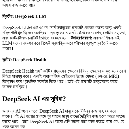
ভাষায় কাজ করতে পারে।
দ্বিতীয়: DeepSeek LLM
DeepSeek LLM এই ওপেন সোর্স ল্যাঙ্গুয়েজ মডেলটি ডেভেলপারদের জন্য একটি
শক্তিশালী টুল হিসেবে জনপ্রিয়। ল্যাঙ্গুয়েজ মডেলটি টেক্সট জেনারেশন, কোডিং সহায়তা,
এবং কাস্টমাইজড চ্যাটবট তৈরিতে ব্যবহৃত হয়।
উদাহরণস্বরূপ:
একজন শিক্ষক এই
LLM মডেল ব্যবহার করে নিজেই স্বয়ংক্রিয়ভাবে পরীক্ষার প্রশ্নপত্র তৈরি করতে
পারেন।
তৃতীয়: DeepSeek Health
DeepSeek Health প্ল্যাটফর্মটি স্বাস্থ্যসেবা ক্ষেত্রে বিভিন্ন ক্ষেত্রে ডাক্তারদের রোগ
নির্ণয়ে সাহায্য করে। এআই অ্যালগরিদম মেডিকেল ইমেজ যেমনঃ (এক্স-রে, MRI)
বিশ্লেষণ করে প্রাথমিক সতর্কতা দিতে পারে। তাই এই মডেলটি ডাক্তারদের কাছে
অনেক জনপ্রিয়।
DeepSeek AI এর সুবিধা?
অন্যান্য AI গুলোর মতো DeepSeek AI মানুষে কে বিভিন্ন কাজ সাহায্য করে
থাকে। এই AI গুলোর মাধ্যমে খুব সহজে মানুষ তাদের দৈনিন্দিন কাজ গুলো আরো সহজে
করতে পারে। তবে DeepSeek AI আরো বেশি ভালো ভাবে কাজ করতে পারে এবং এর
খরজ অনেক কম।