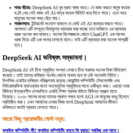
সময় বাঁচায়:
DeepSeek AI খুব দ্রুত কাজ করে। যে কাজ করতে মানুষ কয়েক
ঘণ্টা নেয় সেই কাজ এই AI মাত্র কয়েক মিনিটে করে দিতে পারে। এতে করে
মানুষের অনেক সময় বেঁচে যায়।
সহজলভ্য:
ইন্টারনেট সংযোগ থাকলে যে কেউ এই AI ব্যবহার করতে পারে।
আপাদত এটি সম্পুন্ন বিনামূল্যে ব্যাবহার করা যাচ্ছে তবে ভবিষতে এর ব্যাবহার
খরজ অনেক কম থাকবে। অনেক বিশেষজ্ঞকে মোতে ChatGPT এক মাসের
খরজ দিয়ে এটি এক বৎসর চালানো যাবে। তাই এটি ব্যাবহার করা অনেক সাশ্রয়ী
হবে।
DeepSeek AI
ভবিষ্যৎ সম্ভাবনা
।
DeepSeek AI এই চীনা প্রযুক্তি সংস্থা যেখানে চীনা সরকার অনেক টাকা বিনিয়োগ
করেছে। তাই তাদের ভবিষ্যৎ অর্থের কোনো অভাব হবে না এটা অনেকটা নিচিত।
ডিপসিক এআইর ভবিষ্যৎ পরিকল্পনায় রয়েছে কোয়ান্টাম কম্পিউটিং টেকনোলজি এবং
নিউরোমরফিক হার্ডওয়্যার মতো অত্যাধুনিক প্রযুক্তির সাথে একীভূত করা। এছাড়া তারা
বিভিন্ন উন্নয়নশীল দেশগুলিতে এআই শিক্ষা প্রসার ঘটাতে বিভিন্ন প্রকল্প হাতে
নিয়েছে। ২০৩০ সালের মধ্যে তাদের প্রথান লক্ষ্য হলো AGI কে মানুষের বন্ধু হিসেবে
প্রতিষ্ঠিত করা। এখন আমাদের দেখার বিষয় গুলো DeepSeek আমাদের জীবনে
ভবিষৎতে কতটা প্রভাব ফেলতে পারে।
আরো কিছু প্রয়োজনীয় পোস্ট সমূহ:
ক্লাউড কম্পিউটিং কী? ক্লাউড কম্পিউটিং বলতে কি বুঝায়? সবকিছু এক সাথে।