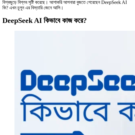
বিশ্বজুড়ে বিপ্লব সৃষ্টি করেছে। আশাকরি আপনারা বুজতে পেরেছেন DeepSeek AI
কি? এখন চুলুন এর বিস্তারি জেনে আসি।
DeepSeek AI কিভাবে কাজ করে?