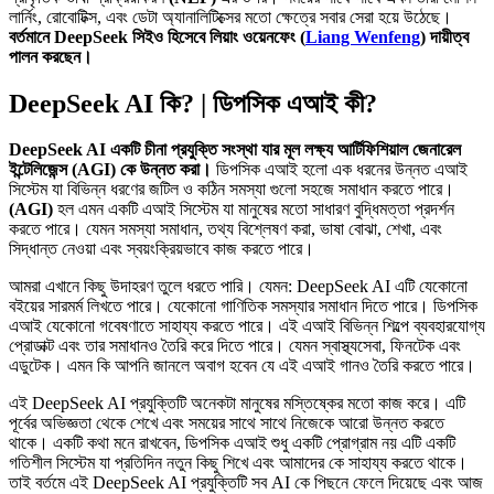
লার্নিং, রোবোটিক্স, এবং ডেটা অ্যানালিটিক্সের মতো ক্ষেত্রে সবার সেরা হয়ে উঠেছে।
বর্তমানে DeepSeek সিইও হিসেবে লিয়াং ওয়েনফেং (
Liang Wenfeng
) দায়ীত্ব
পালন করছেন।
DeepSeek AI কি? | ডিপসিক এআই কী?
DeepSeek AI একটি চীনা প্রযুক্তি সংস্থা যার মূল লক্ষ্য আর্টিফিশিয়াল জেনারেল
ইন্টেলিজেন্স (AGI) কে উন্নত করা।
ডিপসিক এআই হলো এক ধরনের উন্নত এআই
সিস্টেম যা বিভিন্ন ধরণের জটিল ও কঠিন সমস্যা গুলো সহজে সমাধান করতে পারে।
(AGI)
হল এমন একটি এআই সিস্টেম যা মানুষের মতো সাধারণ বুদ্ধিমত্তা প্রদর্শন
করতে পারে। যেমন সমস্যা সমাধান, তথ্য বিশ্লেষণ করা, ভাষা বোঝা, শেখা, এবং
সিদ্ধান্ত নেওয়া এবং স্বয়ংক্রিয়ভাবে কাজ করতে পারে।
আমরা এখানে কিছু উদাহরণ তুলে ধরতে পারি। যেমন: DeepSeek AI এটি যেকোনো
বইয়ের সারমর্ম লিখতে পারে। যেকোনো গাণিতিক সমস্যার সমাধান দিতে পারে। ডিপসিক
এআই যেকোনো গবেষণাতে সাহায্য করতে পারে। এই এআই বিভিন্ন শিল্পে ব্যবহারযোগ্য
প্রোডাক্ট এবং তার সমাধানও তৈরি করে দিতে পারে। যেমন স্বাস্থ্যসেবা, ফিনটেক এবং
এডুটেক। এমন কি আপনি জানলে অবাগ হবেন যে এই এআই গানও তৈরি করতে পারে।
এই DeepSeek AI প্রযুক্তিটি অনেকটা মানুষের মস্তিষ্কের মতো কাজ করে। এটি
পূর্বের অভিজ্ঞতা থেকে শেখে এবং সময়ের সাথে সাথে নিজেকে আরো উন্নত করতে
থাকে। একটি কথা মনে রাখবেন, ডিপসিক এআই শুধু একটি প্রোগ্রাম নয় এটি একটি
গতিশীল সিস্টেম যা প্রতিদিন নতুন কিছু শিখে এবং আমাদের কে সাহায্য করতে থাকে।
তাই বর্তমে এই DeepSeek AI প্রযুক্তিটি সব AI কে পিছনে ফেলে দিয়েছে এবং আজ